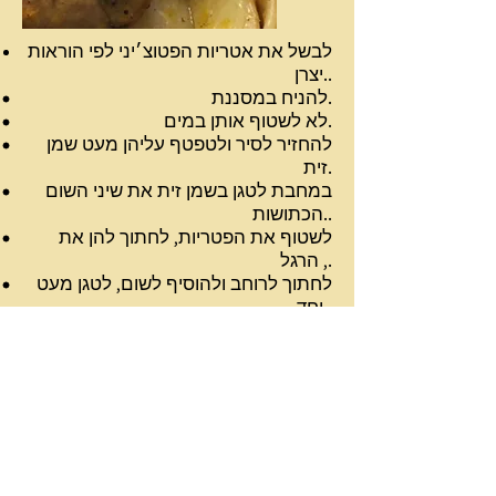
לבשל את אטריות הפטוצ׳יני לפי הוראות
יצרן..
להניח במסננת.
לא לשטוף אותן במים.
להחזיר לסיר ולטפטף עליהן מעט שמן
זית.
במחבת לטגן בשמן זית את שיני השום
הכתושות..
לשטוף את הפטריות, לחתוך להן את
הרגל ,.
לחתוך לרוחב ולהוסיף לשום, לטגן מעט
יחד..
להוסיף את היין, התימין,.
הפטרוזיליה והבזיליקום הקצוצים, לבשל
יחד,.
לתבל בפלפל שחור גרוס,.
לח ים, מעט אבקת מרק פרווה ( לא
חייב),.
ניתן להוסיף גם ערמונים..
לערבב יחד עם הפטוציני,.