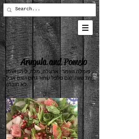
Arugula and Pomelo
פומלה ושומר , ארוגלה, מלח, לימון ושמן
זית שווה. (גם פלפל שחור גרוס ושום אבל
לא חובה).